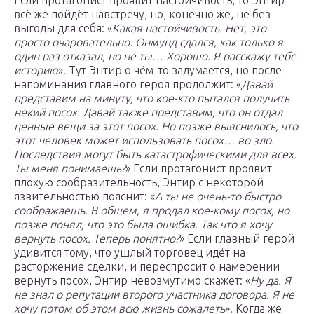
Если протагонист проявит настойчивость, то Энтир
всё же пойдёт навстречу, но, конечно же, не без
выгоды для себя: «
Какая настойчивость. Нет, это
просто очаровательно. Онмунд сдался, как только я
один раз отказал, но не ты… Хорошо. Я расскажу тебе
историю
». Тут Энтир о чём-то задумается, но после
напоминания главного героя продолжит: «
Давай
представим на минуту, что кое-кто пытался получить
некий посох. Давай также представим, что он отдал
ценные вещи за этот посох. Но позже выяснилось, что
этот человек может использовать посох… во зло.
Последствия могут быть катастрофическими для всех.
Ты меня понимаешь?
» Если протагонист проявит
плохую сообразительность, Энтир с некоторой
язвительностью пояснит: «
А ты не очень-то быстро
соображаешь. В общем, я продал кое-кому посох, но
позже понял, что это была ошибка. Так что я хочу
вернуть посох. Теперь понятно?
» Если главный герой
удивится тому, что ушлый торговец идёт на
расторжение сделки, и переспросит о намерении
вернуть посох, Энтир невозмутимо скажет: «
Ну да. Я
не знал о репутации второго участника договора. Я не
хочу потом об этом всю жизнь сожалеть
». Когда же