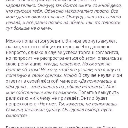
чаровательно. Онмунд так боится иметь со мной дело,
что прислал тебя. Объясню максимально просто. Все
мои сделки окончательные. Онмунд знал это с самого
начала, и всё равно пошёл на обмен. Так что говорить
тут больше не о чем
».
Можно попытаться убедить Энтира вернуть амулет,
сказав, что это в общих интересах. Это довольно
непросто, однако в случае успеха торгаш согласится,
но попросит не распространяться об этом, опасаясь за
свою репутацию: «
Ну да, наверное. Но смотри не
болтай об этом! Не хочу, чтоб все узнали, что я иду на
попятную в своих сделках. Ясно?
» В случае неудачи он
ответит в своей жёсткой манере: «
Да понимаешь, в
чём дело… мне плевать на „общие интересы“. Мне
мои собственные как-то важнее
». Попытка выкупить
реликвию ни к чему не приведёт, Энтир будет
непреклонен: «
Нет-нет. Ты, кажется, не понимаешь.
Онмунд заключил сделку. Он сделал выбор, пусть
смирится
».