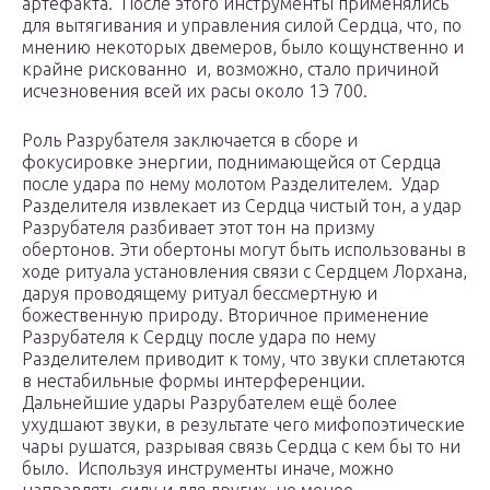
артефакта. После этого инструменты применялись
для вытягивания и управления силой Сердца, что, по
мнению некоторых двемеров, было кощунственно и
крайне рискованно и, возможно, стало причиной
исчезновения всей их расы около 1Э 700.
Роль Разрубателя заключается в сборе и
фокусировке энергии, поднимающейся от Сердца
после удара по нему молотом Разделителем. Удар
Разделителя извлекает из Сердца чистый тон, а удар
Разрубателя разбивает этот тон на призму
обертонов. Эти обертоны могут быть использованы в
ходе ритуала установления связи с Сердцем Лорхана,
даруя проводящему ритуал бессмертную и
божественную природу. Вторичное применение
Разрубателя к Сердцу после удара по нему
Разделителем приводит к тому, что звуки сплетаются
в нестабильные формы интерференции.
Дальнейшие удары Разрубателем ещё более
ухудшают звуки, в результате чего мифопоэтические
чары рушатся, разрывая связь Сердца с кем бы то ни
было. Используя инструменты иначе, можно