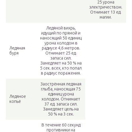
25 урона
электричеством.
Отнимает 13 ед.
магии.
Ледяной вихрь,
идущий по прямой и
наносящий 50 единиц
урона холодом в
Ледяная
радиусе 4,6 метров.
буря
Отнимает 25 ед.
запаса сил.
Замедляет на 50 % на
5 сек. всех, кто попал
в радиус поражения.
Заострённая ледяная
глыба, наносящая 75
единиц урона
Ледяное
холодом. Отнимает
копьё
37 ед. запаса сил.
Замедляет цель на
50 % на 3 сек.
В течение 60 секунд
противники на