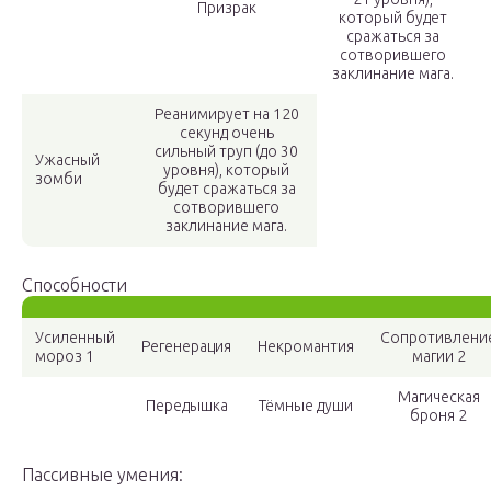
Призрак
который будет
сражаться за
сотворившего
заклинание мага.
Реанимирует на 120
секунд очень
сильный труп (до 30
Ужасный
уровня), который
зомби
будет сражаться за
сотворившего
заклинание мага.
Способности
Усиленный
Сопротивлени
Регенерация
Некромантия
мороз 1
магии 2
Магическая
Передышка
Тёмные души
броня 2
Пассивные умения: