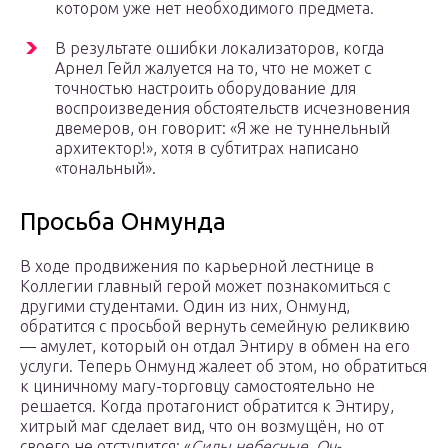
котором уже нет необходимого предмета.
В результате ошибки локализаторов, когда
Арнел Гейл жалуется на то, что не может с
точностью настроить оборудование для
воспроизведения обстоятельств исчезновения
двемеров, он говорит: «Я же не туннельный
архитектор!», хотя в субтитрах написано
«тональный».
Просьба Онмунда
В ходе продвижения по карьерной лестнице в
Коллегии главный герой может познакомиться с
другими студентами. Один из них, Онмунд,
обратится с просьбой вернуть семейную реликвию
— амулет, который он отдал Энтиру в обмен на его
услуги. Теперь Онмунд жалеет об этом, но обратиться
к циничному магу-торговцу самостоятельно не
решается. Когда протагонист обратится к Энтиру,
хитрый маг сделает вид, что он возмущён, но от
своего не отступится: «
Силы небесные. Оч-