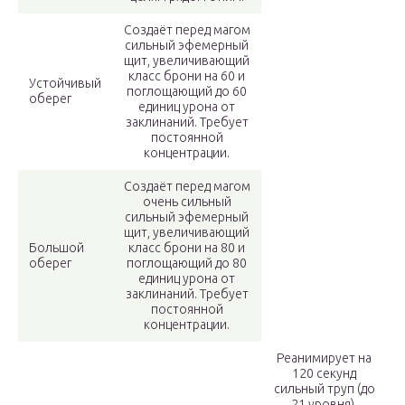
Создаёт перед магом
сильный эфемерный
щит, увеличивающий
класс брони на 60 и
Устойчивый
поглощающий до 60
оберег
единиц урона от
заклинаний. Требует
постоянной
концентрации.
Создаёт перед магом
очень сильный
сильный эфемерный
щит, увеличивающий
Большой
класс брони на 80 и
оберег
поглощающий до 80
единиц урона от
заклинаний. Требует
постоянной
концентрации.
Реанимирует на
120 секунд
сильный труп (до
21 уровня),