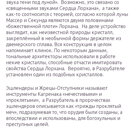
звука тени под луной». Возможно, это связано со
«священными звуками Сердца Лорхана», а также
как-то соотносится с теорией, согласно которой луны
Массер и Секунда являются двумя половинами
«божественной плоти» Лорхана. На деле устройство
выглядит, как неизвестной природы кристалл,
закреплённый в необычной формы держателе из
двемерского сплава. Вся конструкция в целом
напоминает клинок. По некоторым данным,
тональные архитекторы использовали в работе
некие кристаллы, способные отчасти имитировать
свойства Сердца Лорхана. Вероятно, в Разрубателе
установлен один из подобных кристаллов.
Эшлендеры и Жрецы-Отступники называют
инструменты Кагренака «нечестивыми» и
«проклятыми», а Разрубатель в пророчествах
эшлендеров описывается как «трижды проклятый
меч», подразумевая то, что орудия были созданы, а
впоследствии и использованы, для богохульных и
преступных целей.