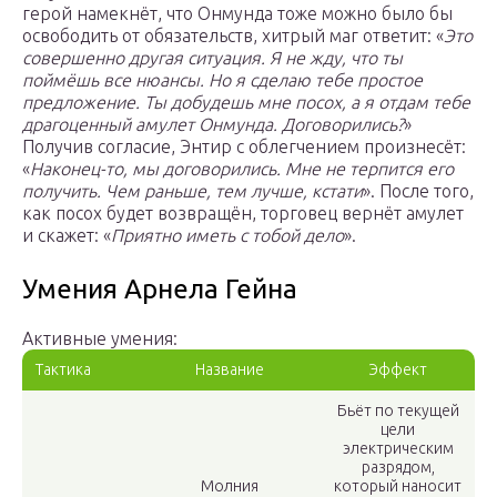
герой намекнёт, что Онмунда тоже можно было бы
освободить от обязательств, хитрый маг ответит: «
Это
совершенно другая ситуация. Я не жду, что ты
поймёшь все нюансы. Но я сделаю тебе простое
предложение. Ты добудешь мне посох, а я отдам тебе
драгоценный амулет Онмунда. Договорились?
»
Получив согласие, Энтир с облегчением произнесёт:
«
Наконец-то, мы договорились. Мне не терпится его
получить. Чем раньше, тем лучше, кстати
». После того,
как посох будет возвращён, торговец вернёт амулет
и скажет: «
Приятно иметь с тобой дело
».
Умения Арнела Гейна
Активные умения:
Тактика
Название
Эффект
Бьёт по текущей
цели
электрическим
разрядом,
Молния
который наносит