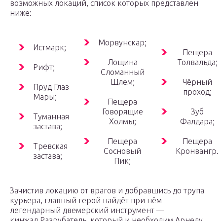
возможных локаций, список которых представлен
ниже:
Морвунскар;
Истмарк;
Пещера
Лощина
Толвальда;
Рифт;
Сломанный
Шлем;
Чёрный
Пруд Глаз
проход;
Мары;
Пещера
Говорящие
Зуб
Туманная
Холмы;
Фалдара;
застава;
Пещера
Пещера
Тревская
Сосновый
Кронвангр.
застава;
Пик;
Зачистив локацию от врагов и добравшись до трупа
курьера, главный герой найдёт при нём
легендарный двемерский инструмент —
кинжал Разрубатель, который и необходим Арнелу.