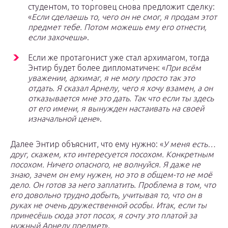
студентом, то торговец снова предложит сделку:
«
Если сделаешь то, чего он не смог, я продам этот
предмет тебе. Потом можешь ему его отнести,
если захочешь
».
Если же протагонист уже стал архимагом, тогда
Энтир будет более дипломатичен: «
При всём
уважении, архимаг, я не могу просто так это
отдать. Я сказал Арнелу, чего я хочу взамен, а он
отказывается мне это дать. Так что если ты здесь
от его имени, я вынужден настаивать на своей
изначальной цене
».
Далее Энтир объяснит, что ему нужно: «
У меня есть…
друг, скажем, кто интересуется посохом. Конкретным
посохом. Ничего опасного, не волнуйся. Я даже не
знаю, зачем он ему нужен, но это в общем-то не моё
дело. Он готов за него заплатить. Проблема в том, что
его довольно трудно добыть, учитывая то, что он в
руках не очень дружественной особы. Итак, если ты
принесёшь сюда этот посох, я сочту это платой за
нужный Арнелу предмет
».