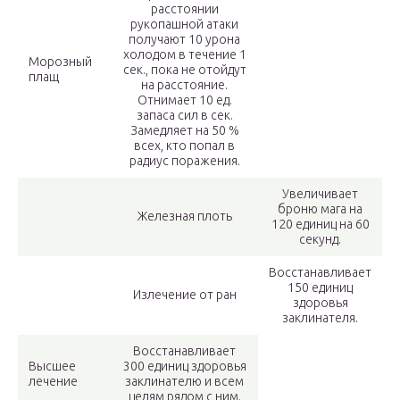
расстоянии
рукопашной атаки
получают 10 урона
холодом в течение 1
Морозный
сек., пока не отойдут
плащ
на расстояние.
Отнимает 10 ед.
запаса сил в сек.
Замедляет на 50 %
всех, кто попал в
радиус поражения.
Увеличивает
броню мага на
Железная плоть
120 единиц на 60
секунд.
Восстанавливает
150 единиц
Излечение от ран
здоровья
заклинателя.
Восстанавливает
Высшее
300 единиц здоровья
лечение
заклинателю и всем
целям рядом с ним.