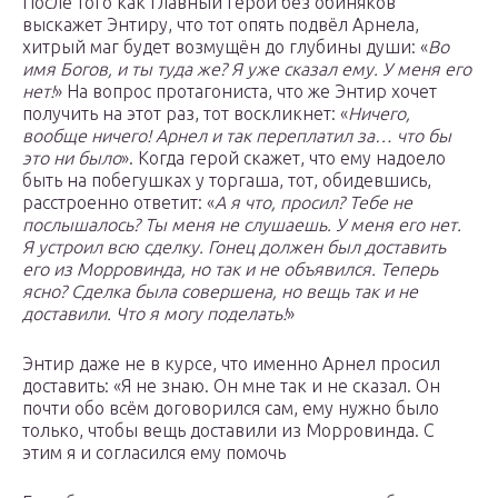
После того как главный герой без обиняков
выскажет Энтиру, что тот опять подвёл Арнела,
хитрый маг будет возмущён до глубины души: «
Во
имя Богов, и ты туда же? Я уже сказал ему. У меня его
нет!
» На вопрос протагониста, что же Энтир хочет
получить на этот раз, тот воскликнет: «
Ничего,
вообще ничего! Арнел и так переплатил за… что бы
это ни было
». Когда герой скажет, что ему надоело
быть на побегушках у торгаша, тот, обидевшись,
расстроенно ответит: «
А я что, просил? Тебе не
послышалось? Ты меня не слушаешь. У меня его нет.
Я устроил всю сделку. Гонец должен был доставить
его из Морровинда, но так и не объявился. Теперь
ясно? Сделка была совершена, но вещь так и не
доставили. Что я могу поделать!
»
Энтир даже не в курсе, что именно Арнел просил
доставить: «Я не знаю. Он мне так и не сказал. Он
почти обо всём договорился сам, ему нужно было
только, чтобы вещь доставили из Морровинда. С
этим я и согласился ему помочь