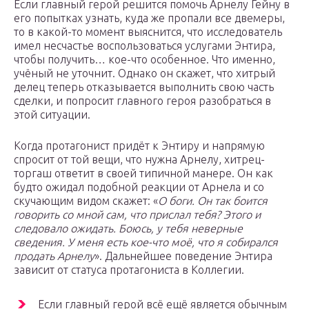
Если главный герой решится помочь Арнелу Гейну в
его попытках узнать, куда же пропали все двемеры,
то в какой-то момент выяснится, что исследователь
имел несчастье воспользоваться услугами Энтира,
чтобы получить… кое-что особенное. Что именно,
учёный не уточнит. Однако он скажет, что хитрый
делец теперь отказывается выполнить свою часть
сделки, и попросит главного героя разобраться в
этой ситуации.
Когда протагонист придёт к Энтиру и напрямую
спросит от той вещи, что нужна Арнелу, хитрец-
торгаш ответит в своей типичной манере. Он как
будто ожидал подобной реакции от Арнела и со
скучающим видом скажет: «
О боги. Он так боится
говорить со мной сам, что прислал тебя? Этого и
следовало ожидать. Боюсь, у тебя неверные
сведения. У меня есть кое-что моё, что я собирался
продать Арнелу
». Дальнейшее поведение Энтира
зависит от статуса протагониста в Коллегии.
Если главный герой всё ещё является обычным