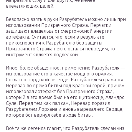
направлять силу и для других, не менее
впечатляющих целей.
Безопасно взять в руки Разрубатель можно лишь при
использовании Призрачного Стража. Перчатки
защищают владельца от смертоносной энергии
артефакта. Считается, что, если в результате
прикосновения к Разрубателю без защиты
Призрачного Стража некто остался невредим, то
инструмент является подделкой.
Иное, более обыденное, применение Разрубателя —
использование его в качестве мощного оружия.
Согласно нордской легенде, Разрубателем сражался
Неревар во время битвы под Красной горой, причём
использовал артефакт без Призрачного Стража,
который в это время был на его щитоносце, Аландро
Суле. Перед тем как пал сам, Неревар поразил
Разрубателем Лорхана и вновь вырезал его Сердце,
которое бог вернул себе в ходе битвы.
Всё та же легенда гласит, что Разрубатель сделан «из