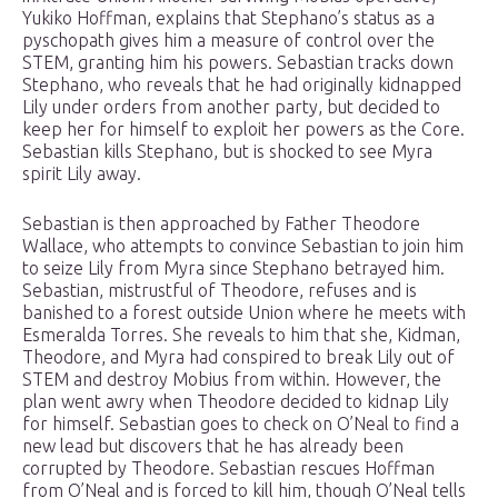
Yukiko Hoffman, explains that Stephano’s status as a
pyschopath gives him a measure of control over the
STEM, granting him his powers. Sebastian tracks down
Stephano, who reveals that he had originally kidnapped
Lily under orders from another party, but decided to
keep her for himself to exploit her powers as the Core.
Sebastian kills Stephano, but is shocked to see Myra
spirit Lily away.
Sebastian is then approached by Father Theodore
Wallace, who attempts to convince Sebastian to join him
to seize Lily from Myra since Stephano betrayed him.
Sebastian, mistrustful of Theodore, refuses and is
banished to a forest outside Union where he meets with
Esmeralda Torres. She reveals to him that she, Kidman,
Theodore, and Myra had conspired to break Lily out of
STEM and destroy Mobius from within. However, the
plan went awry when Theodore decided to kidnap Lily
for himself. Sebastian goes to check on O’Neal to find a
new lead but discovers that he has already been
corrupted by Theodore. Sebastian rescues Hoffman
from O’Neal and is forced to kill him, though O’Neal tells