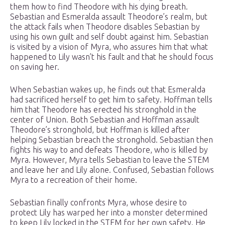
them how to find Theodore with his dying breath.
Sebastian and Esmeralda assault Theodore’s realm, but
the attack fails when Theodore disables Sebastian by
using his own guilt and self doubt against him. Sebastian
is visited by a vision of Myra, who assures him that what
happened to Lily wasn’t his fault and that he should focus
on saving her.
When Sebastian wakes up, he finds out that Esmeralda
had sacrificed herself to get him to safety. Hoffman tells
him that Theodore has erected his stronghold in the
center of Union. Both Sebastian and Hoffman assault
Theodore’s stronghold, but Hoffman is killed after
helping Sebastian breach the stronghold. Sebastian then
fights his way to and defeats Theodore, who is killed by
Myra. However, Myra tells Sebastian to leave the STEM
and leave her and Lily alone. Confused, Sebastian follows
Myra to a recreation of their home.
Sebastian finally confronts Myra, whose desire to
protect Lily has warped her into a monster determined
to keep Lily locked in the STEM for her own safety. He