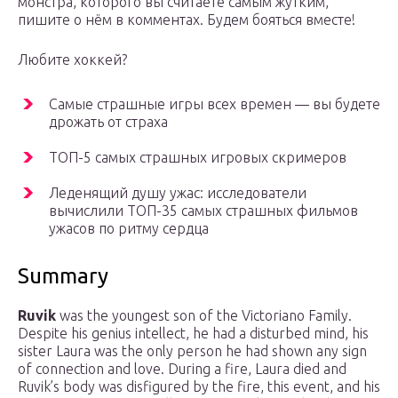
монстра, которого вы считаете самым жутким,
пишите о нём в комментах. Будем бояться вместе!
Любите хоккей?
Самые страшные игры всех времен — вы будете
дрожать от страха
ТОП-5 самых страшных игровых скримеров
Леденящий душу ужас: исследователи
вычислили ТОП-35 самых страшных фильмов
ужасов по ритму сердца
Summary
Ruvik
was the youngest son of the Victoriano Family.
Despite his genius intellect, he had a disturbed mind, his
sister Laura was the only person he had shown any sign
of connection and love. During a fire, Laura died and
Ruvik’s body was disfigured by the fire, this event, and his