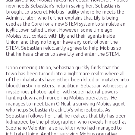
now needs Sebastian’s help in saving her. Sebastian is
brought to a secret Mobius facility where he meets the
Administrator, who further explains that Lily is being
used as the Core for a new STEM system to simulate an
idyllic town called Union. However, some time ago,
Mobius lost contact with Lily and their agents inside
Union, and they no longer have any control over the
STEM. Sebastian reluctantly agrees to help Mobius so
that he has a chance to save Lily and enter the STEM.
Upon entering Union, Sebastian quickly finds that the
town has been turned into a nightmare realm where all
of the inhabitants have either been killed or mutated into
bloodthirsty monsters. In addition, Sebastian witnesses a
mysterious photographer with supernatural powers
hunting down and murdering Mobius operatives. He
manages to meet Liam O’Neal, a surviving Mobius agent
who helps Sebastian track Lily’s whereabouts. As
Sebastian follows her trail, he realizes that Lily has been
kidnapped by the photographer, who reveals himself as
Stephano Valentini, a serial killer who had managed to
infiltrate Union. Another surviving Mobius operative,