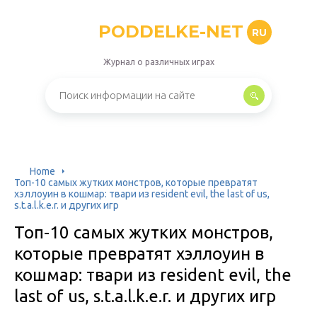
PODDELKE-NET
RU
Журнал о различных играх
Home
Топ-10 самых жутких монстров, которые превратят
хэллоуин в кошмар: твари из resident evil, the last of us,
s.t.a.l.k.e.r. и других игр
Топ-10 самых жутких монстров,
которые превратят хэллоуин в
кошмар: твари из resident evil, the
last of us, s.t.a.l.k.e.r. и других игр