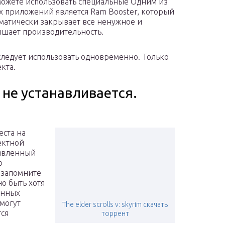
ожете использовать специальные Одним из
х приложений является Ram Booster, который
матически закрывает все ненужное и
шает производительность.
 следует использовать одновременно. Только
кта.
im не устанавливается.
еста на
ектной
аявленный
о
 запомните
но быть хотя
енных
 могут
The elder scrolls v: skyrim скачать
тся
торрент