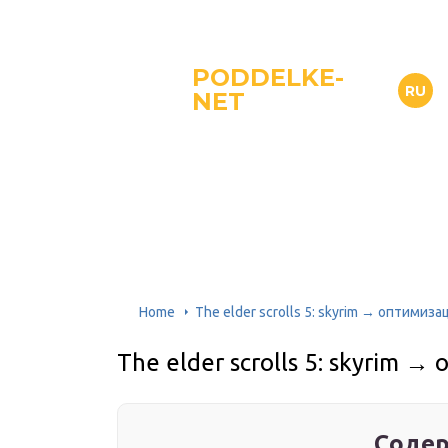
PODDELKE-
RU
NET
Home
The elder scrolls 5: skyrim → оптимиз
The elder scrolls 5: skyrim 
Содер