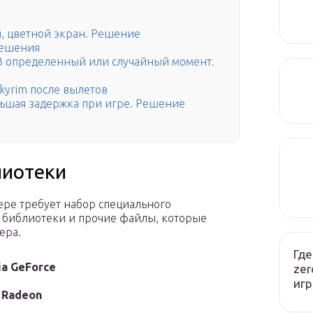
н, цветной экран. Решение
решения
т. В определенный или случайный момент.
kyrim после вылетов
 Большая задержка при игре. Решение
лиотеки
ере требует набор специального
 библиотеки и прочие файлы, которые
ера.
Где
ia GeForce
zer
игр
 Radeon