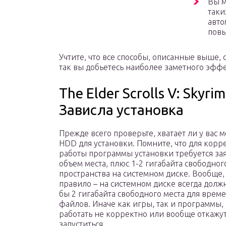
Вы м
таки
авто
повы
Учтите, что все способы, описанные выше,
так вы добьетесь наиболее заметного эффе
The Elder Scrolls V: Skyr
Зависла установка
Прежде всего проверьте, хватает ли у вас м
HDD для установки. Помните, что для корр
работы программы установки требуется з
объем места, плюс 1-2 гигабайта свободног
пространства на системном диске. Вообще,
правило – на системном диске всегда долж
бы 2 гигабайта свободного места для врем
файлов. Иначе как игры, так и программы,
работать не корректно или вообще откажу
запуститься.