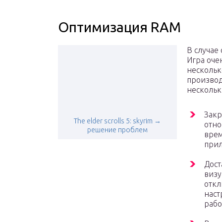
Оптимизация RAM
В случае
Игра оче
нескольк
производ
нескольк
Закр
The elder scrolls 5: skyrim →
отно
решение проблем
врем
прил
Дост
визу
откл
наст
рабо