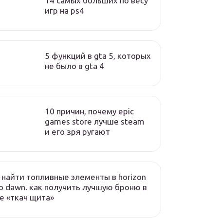
14 самых больших по весу
игр на ps4
5 функций в gta 5, которых
не было в gta 4
10 причин, почему epic
games store лучше steam
и его зря ругают
 найти топливные элементы в horizon
o dawn. как получить лучшую броню в
е «ткач щита»