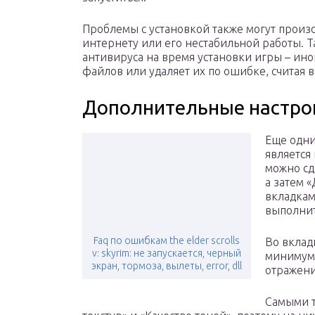
Проблемы с установкой также могут произо
интернету или его нестабильной работы. Т
антивируса на время установки игры – ин
файлов или удаляет их по ошибке, считая 
Дополнительные настро
Еще одни
является
можно сд
а затем 
вкладкам
выполнит
Faq по ошибкам the elder scrolls
Во вклад
v: skyrim: не запускается, черный
минимум 
экран, тормоза, вылеты, error, dll
отражени
Самыми т