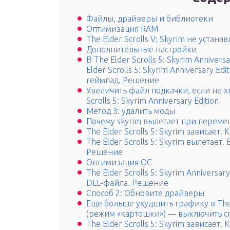
Файлы, драйверы и библиотеки
Оптимизация RAM
The Elder Scrolls V: Skyrim не устана
Дополнительные настройки
В The Elder Scrolls 5: Skyrim Anniver
Elder Scrolls 5: Skyrim Anniversary E
геймпад. Решение
Увеличить файл подкачки, если не х
Scrolls 5: Skyrim Anniversary Edition
Метод 3: удалить моды
Почему skyrim вылетает при перем
The Elder Scrolls 5: Skyrim зависает
The Elder Scrolls 5: Skyrim вылетае
Решение
Оптимизация ОС
The Elder Scrolls 5: Skyrim Anniversa
DLL-файла. Решение
Способ 2: Обновите драйверы
Еще больше ухудшить графику в The El
(режим «картошки») — выключить сг
The Elder Scrolls 5: Skyrim зависает