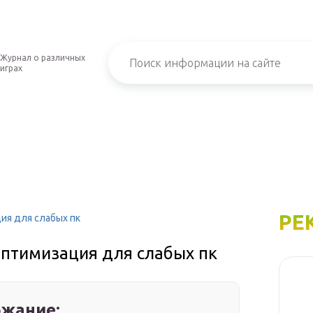
Журнал о различных
играх
РЕ
ация для слабых пк
→ оптимизация для слабых пк
жание: