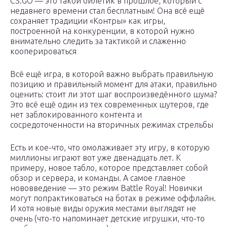
CS:GO — это такой билетик в прошлое, который с
недавнего времени стал бесплатным! Она всё ещё
сохраняет традиции «Контры» как игры,
построенной на конкуренции, в которой нужно
внимательно следить за тактикой и слаженно
кооперироваться
Всё ещё игра, в которой важно выбрать правильную
позицию и правильный момент для атаки, правильно
оценить: стоит ли этот шаг воспроизведённого шума?
Это всё ещё один из тех современных шутеров, где
нет заблокированного контента и
сосредоточенности на вторичных режимах стрельбы
Есть и кое-что, что омолаживает эту игру, в которую
миллионы играют вот уже двенадцать лет. К
примеру, новое табло, которое представляет собой
обзор и сервера, и команды. А самое главное
нововведение — это режим Battle Royal! Новички
могут попрактиковаться на ботах в режиме оффлайн.
И хотя новые виды оружия местами выглядят не
очень (что-то напоминает детские игрушки, что-то