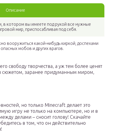
Описание
 в котором вы имеете под рукой все нужные
гровой мир, приспосабливая под себя.
но вооружиться какой-нибудь киркой, доспехами
 опасных мобов и других врагов.
его свободу творчества, а уж тем более ценят
ны сюжетом, заранее придуманным миром,
вностей, но только Minecraft делает это
имую игру не только на компьютере, но и в
между делами – сносит голову! Скачайте
едитесь в том, что он действительно
!