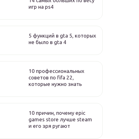
14 самых больших по весу
игр на ps4
5 функций в gta 5, которых
не было в gta 4
10 профессиональных
советов по fifa 22,
которые нужно знать
10 причин, почему epic
games store лучше steam
и его зря ругают