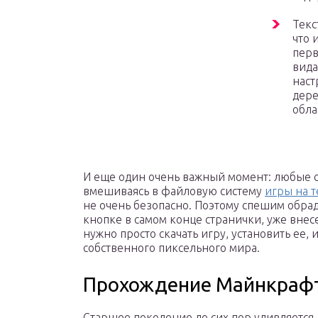
Текс
что 
перв
вида
наст
дере
обла
И еще один очень важный момент: любые с
вмешиваясь в файловую систему
игры на 
не очень безопасно. Поэтому спешим обрад
кнопке в самом конце странички, уже вне
нужно просто скачать игру, установить ее,
собственного пиксельного мира.
Прохождение Майнкраф
Старшее поколение до сих пор удивляется,