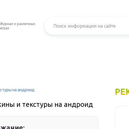
Журнал о различных
играх
РЕ
екстуры на андроид
скины и текстуры на андроид
жание: