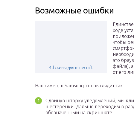
Возможные ошибки
Единстве
ходе уст
приложен
чтобы ре
смартфон
необходи
это брау
файла), 
4d скины для minecraft
от его ли
Например, в Samsung это выглядит так:
Сдвинув шторку уведомлений, мы кли
шестеренки. Дальше переходим в разд
обозначенный на скриншоте.