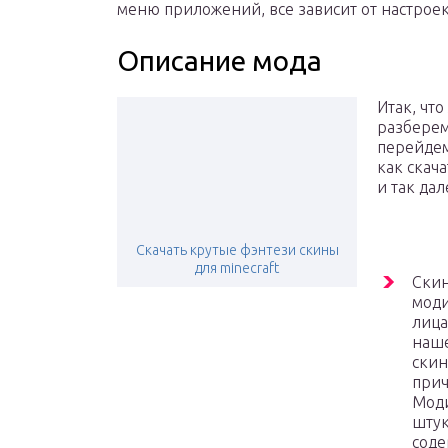
меню приложений, все зависит от настроек
Описание мода
Итак, чт
разберем
перейдем
как скача
и так дал
Скачать крутые фэнтези скины
для minecraft
Скин
моди
лица
наше
скин
прич
Моди
штук
соде