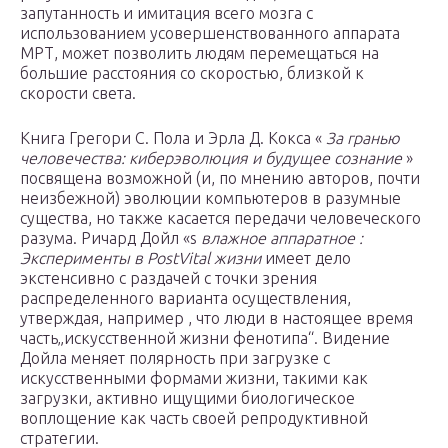
запутанность и
имитация
всего мозга с
использованием усовершенствованного аппарата
МРТ, может позволить людям перемещаться на
большие расстояния со скоростью, близкой к
скорости света.
Книга
Грегори С. Пола
и Эрла Д. Кокса «
За гранью
человечества: киберэволюция и будущее сознание
»
посвящена возможной (и, по мнению авторов, почти
неизбежной) эволюции компьютеров в
разумные
существа, но также касается передачи человеческого
разума.
Ричард Дойл
«s
влажное аппаратное
:
Эксперименты в PostVital жизни
имеет дело
экстенсивно с раздачей с точки зрения
распределенного варианта осуществления,
утверждая, например , что люди в настоящее время
часть„искусственной жизни фенотипа“. Видение
Дойла меняет полярность при загрузке с
искусственными формами жизни, такими как
загрузки, активно ищущими биологическое
воплощение как часть своей репродуктивной
стратегии.