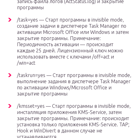
запись файла логов (ActStatus.log) и закрытие
программы
/task=yes — Старт программы в invisible mode,
создание задачи в диспетчере Task Manager по
активации Microsoft Office или Windows и затем
закрытие программы. Примечание:
Периодичность активации — происходит
каждые 25 дней. Лицензионный ключ можно
использовать вместе с ключами /off=act и
/win=act
/taskrun=yes — Старт программы в invisible mode,
выполнение задания в диспетчере Task Manager
по активации Windows/Microsoft Office и
закрытие программы
/kmsset=yes — Старт программы в invisible mode,
инсталляция приложения KMS-Service, затем
закрытие программы. Примечание: происходит
установка только приложения KMS-Service. TAP;
Hook и WinDivert в данном случае не
устанавливаются