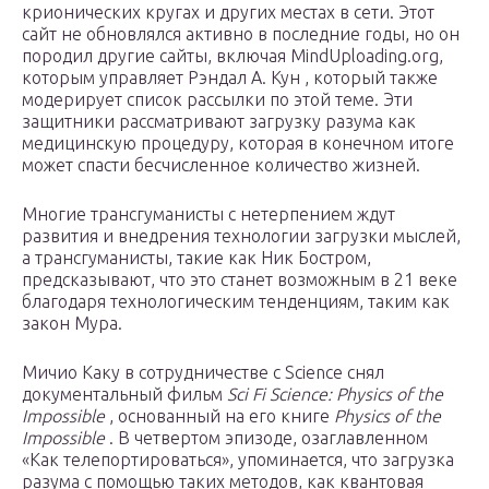
крионических кругах и других местах в сети. Этот
сайт не обновлялся активно в последние годы, но он
породил другие сайты, включая MindUploading.org,
которым управляет Рэндал А. Кун , который также
модерирует список рассылки по этой теме. Эти
защитники рассматривают загрузку разума как
медицинскую процедуру, которая в конечном итоге
может спасти бесчисленное количество жизней.
Многие трансгуманисты с нетерпением ждут
развития и внедрения технологии загрузки мыслей,
а трансгуманисты, такие как Ник Бостром,
предсказывают, что это станет возможным в 21 веке
благодаря технологическим тенденциям, таким как
закон Мура.
Мичио Каку в сотрудничестве с Science снял
документальный фильм
Sci Fi Science: Physics of the
Impossible
, основанный на его книге
Physics of the
Impossible
. В четвертом эпизоде, озаглавленном
«Как телепортироваться», упоминается, что загрузка
разума с помощью таких методов, как квантовая